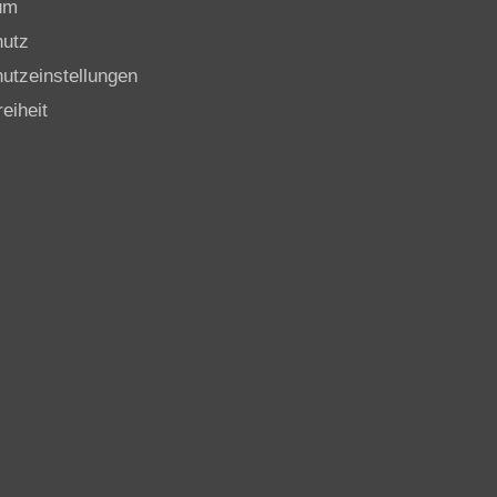
um
hutz
utzeinstellungen
reiheit