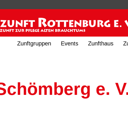
Zunftgruppen
Events
Zunfthaus
Z
Schömberg e. V