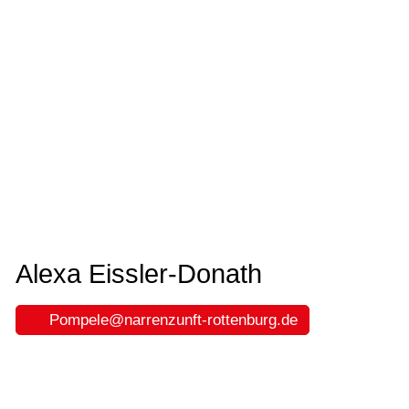
Alexa Eissler-Donath
P
mp
l
n
rr
nz
nft-r
tt
nb
rg
d