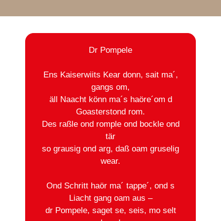
Dr Pompele
Ens Kaiserwiits Kear donn, sait ma´,
gangs om,
äll Naacht könn ma´s haöre´om d
Goasterstond rom.
Des raßle ond romple ond bockle ond
tär
so grausig ond arg, daß oam gruselig
wear.
Ond Schritt haör ma´ tappe´, ond s
Liacht gang oam aus –
dr Pompele, saget se, seis, mo selt