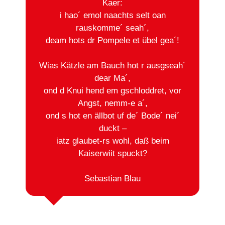
Kaer:
i hao´ emol naachts selt oan
rauskomme´ seah´,
deam hots dr Pompele et übel gea´!
Wias Kätzle am Bauch hot r ausgseah´
dear Ma´,
ond d Knui hend em gschloddret, vor
Angst, nemm-e a´,
ond s hot en ällbot uf de´ Bode´ nei´
duckt –
iatz glaubet-rs wohl, daß beim
Kaiserwiit spuckt?
Sebastian Blau