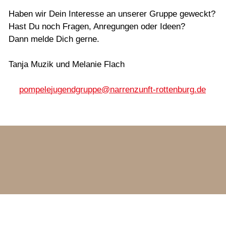
Haben wir Dein Interesse an unserer Gruppe geweckt?
Hast Du noch Fragen, Anregungen oder Ideen?
Dann melde Dich gerne.
Tanja Muzik und Melanie Flach
p
mp
l
j
g
ndgr
pp
n
rr
nz
nft-r
tt
nb
rg
d