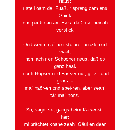
haus!
r stell oam de´ Fuaß, r spreng oam ens
Gnick
ond pack oan am Hals, daß ma´ beinoh
verstick
Ond wenn ma´ noh stolpre, puuzle ond
waal,
noh lach r en Schocher naus, daß es
ganz haal,
mach Höpser uf d Fässer nuf, gilfze ond
gronz –
ma` haör-en ond spei-ren, aber seah´
tär ma´ nonz.
So, saget se, gangs beim Kaiserwiit
her;
mi brächtet koane zeah´ Gäul en dean