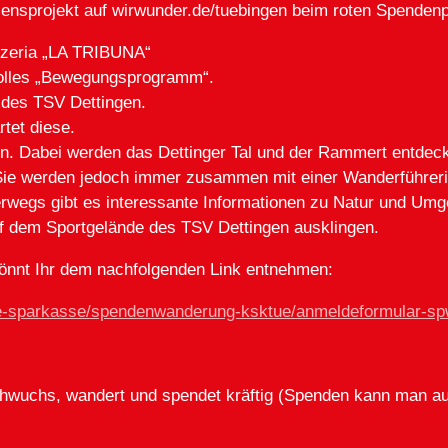
zensprojekt auf wirwunder.de/tuebingen beim roten Spendenp
izzeria „LA TRIBUNA“
 tolles „Bewegungsprogramm“.
e des TSV Dettingen.
rtet diese.
en. Dabei werden das Dettinger Tal und der Rammert entdec
ie werden jedoch immer zusammen mit einer Wanderführeri
rwegs gibt es interessante Informationen zu Natur und Um
f dem Sportgelände des TSV Dettingen ausklingen.
 könnt Ihr dem nachfolgenden Link entnehmen:
re-sparkasse/spendenwanderung-ksktue/anmeldeformular-sp
Nachwuchs, wandert und spendet kräftig (Spenden kann man a