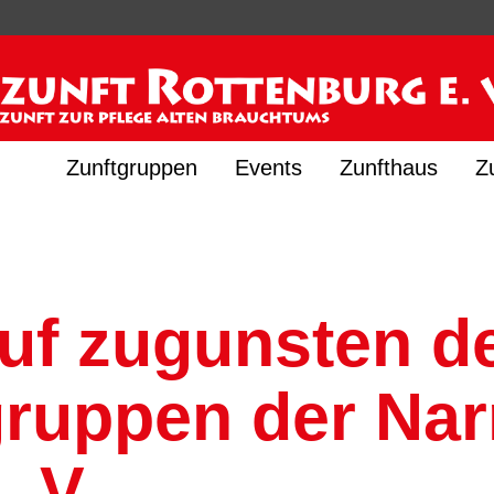
Zunftgruppen
Events
Zunfthaus
Z
f zugunsten de
ruppen der Nar
. V.