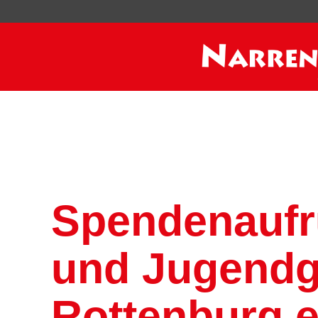
Spendenaufru
und Jugendg
Rottenburg e