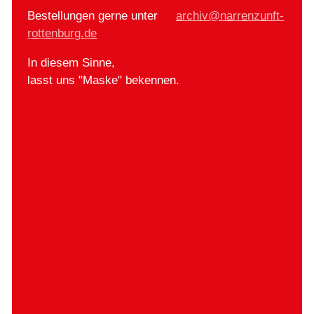
Bestellungen gerne unter
rch
v
n
rr
nz
nft-
r
tt
nb
rg
d
In diesem Sinne,
lasst uns "Maske" bekennen.