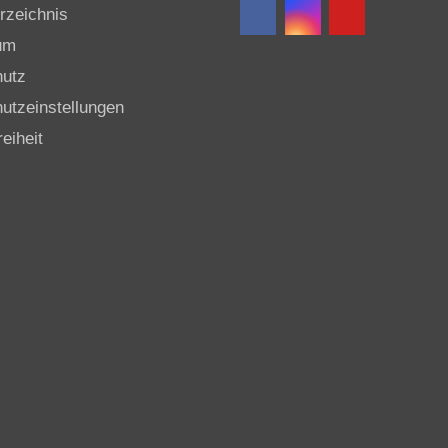
rzeichnis
um
hutz
utzeinstellungen
reiheit