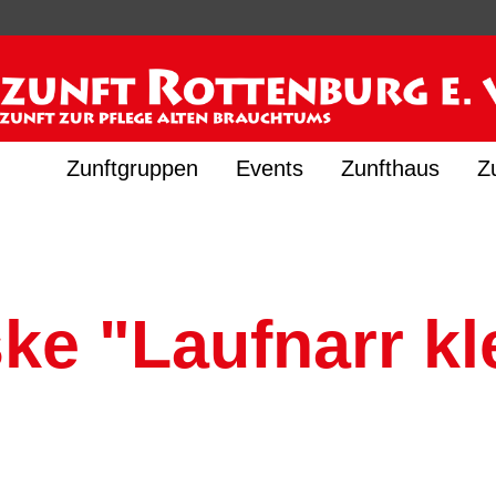
Zunftgruppen
Events
Zunfthaus
Z
e "Laufnarr kl